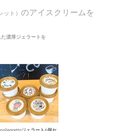
のアイスクリームを
レット）
れた濃厚ジェラートを
。
クイックビュー
nollegrettoジェラート6個セ