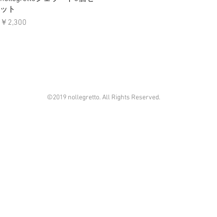
ット
価格
￥2,300
©2019 nollegretto. All Rights Reserved.