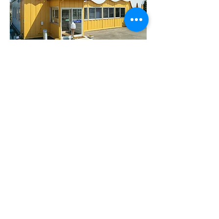
nollegretto
(ノレグレット)
〒028-7405 岩手県八幡平市平舘第１６地割
１０７番地
TEL.0195-68-7776
営業時間：11:00～在庫が無くなり次第閉
店致します。
駐車場あり２０台
サービス：テイクアウト、イートイン２０
席
nollegretto(ノレグレット)とは、八幡平地
方の方言で「末広がりにいっぱいにある」
という意味。 八幡平の恵みを多くの人に
伝えたい、大切にしたいという思いを込め
ています。